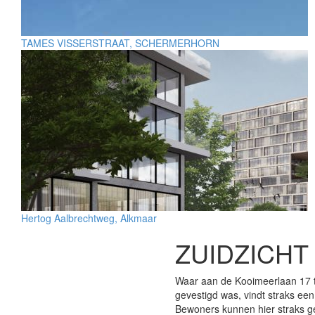
TAMES VISSERSTRAAT, SCHERMERHORN
Hertog Aalbrechtweg, Alkmaar
ZUIDZICHT
Waar aan de Kooimeerlaan 17 
gevestigd was, vindt straks ee
Bewoners kunnen hier straks g