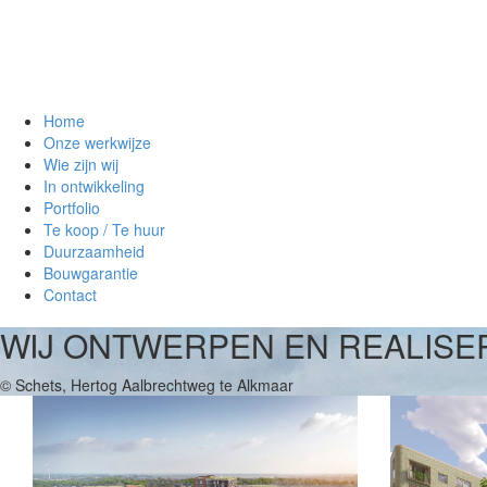
Home
Onze werkwijze
Wie zijn wij
In ontwikkeling
Portfolio
Te koop / Te huur
Duurzaamheid
Bouwgarantie
Contact
WIJ ONTWERPEN EN REALIS
© Schets, Hertog Aalbrechtweg te Alkmaar