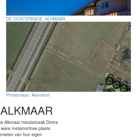
DE OOSTERKADE, ALKMAAR
Prinsenlaan, Akersloot
 ALKMAAR
te Alkmaar meubelzaak Dintra
n ware metamorfose plaats.
enieten van hun eigen