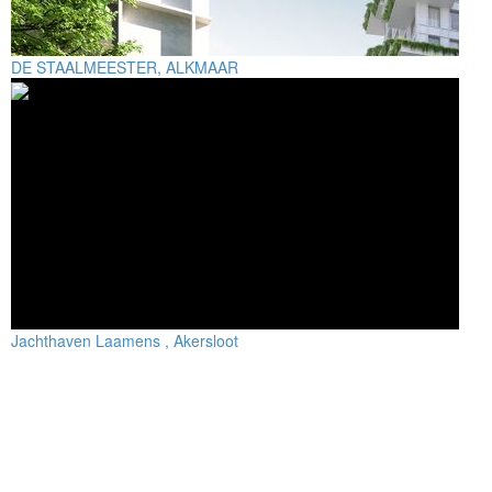
DE STAALMEESTER, ALKMAAR
Jachthaven Laamens , Akersloot